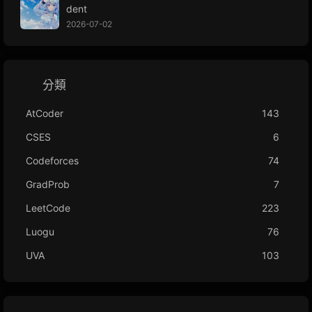
dent
2026-07-02
分類
AtCoder
143
CSES
6
Codeforces
74
GradProb
7
LeetCode
223
Luogu
76
UVA
103