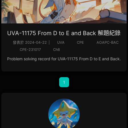
UVA-11175 From D to E and Back 解題紀錄
發表於
2024-04-22
|
UVA
CPE
AOAPC-BAC
CPE-231017
Ch8
Problem solving record for UVA-11175 From D to E and Back.
1