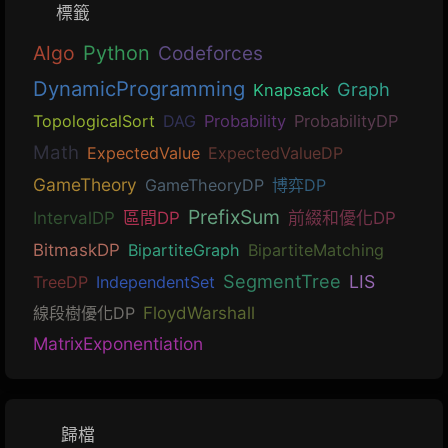
標籤
Algo
Python
Codeforces
DynamicProgramming
Graph
Knapsack
TopologicalSort
DAG
Probability
ProbabilityDP
Math
ExpectedValue
ExpectedValueDP
GameTheory
GameTheoryDP
博弈DP
PrefixSum
IntervalDP
區間DP
前綴和優化DP
BitmaskDP
BipartiteGraph
BipartiteMatching
SegmentTree
LIS
TreeDP
IndependentSet
線段樹優化DP
FloydWarshall
MatrixExponentiation
歸檔