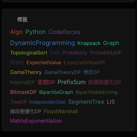
標籤
Algo
Python
Codeforces
DynamicProgramming
Graph
Knapsack
TopologicalSort
DAG
Probability
ProbabilityDP
Math
ExpectedValue
ExpectedValueDP
GameTheory
GameTheoryDP
博弈DP
PrefixSum
IntervalDP
區間DP
前綴和優化DP
BitmaskDP
BipartiteGraph
BipartiteMatching
SegmentTree
LIS
TreeDP
IndependentSet
線段樹優化DP
FloydWarshall
MatrixExponentiation