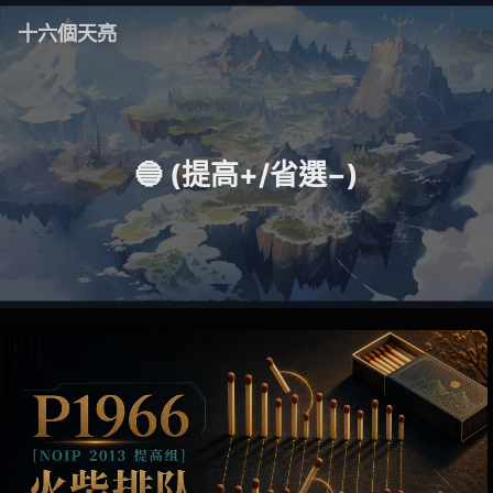
十六個天亮
🔵 (提高+/省選−)