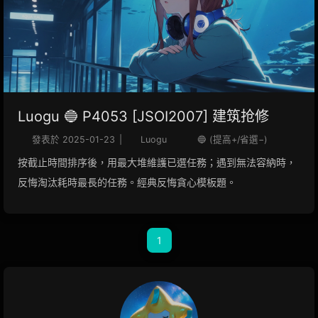
Luogu 🔵 P4053 [JSOI2007] 建筑抢修
發表於
2025-01-23
|
Luogu
🔵 (提高+/省選−)
按截止時間排序後，用最大堆維護已選任務；遇到無法容納時，
反悔淘汰耗時最長的任務。經典反悔貪心模板題。
1