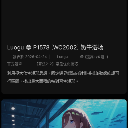
Luogu 🔵 P1578 [WC2002] 奶牛浴场
發表於
2026-04-24
|
Luogu
🔵 (提高+/省選−)
官方題單
【算法2-2】常见优化技巧
利用極大化空矩形思想，固定邊界錨點向對側掃描並動態維護可
行區間，找出最大面積的軸對齊空矩形。