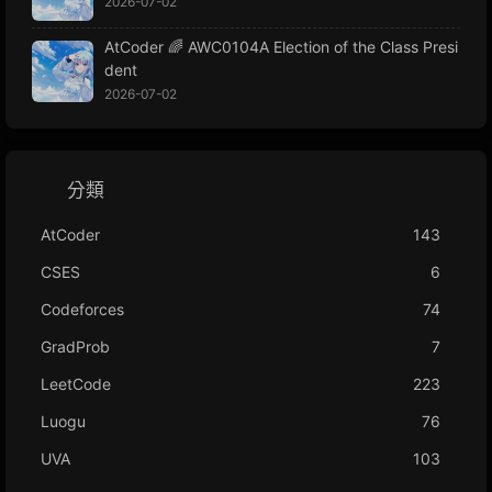
2026-07-02
AtCoder 🌈 AWC0104A Election of the Class Presi
dent
2026-07-02
分類
AtCoder
143
CSES
6
Codeforces
74
GradProb
7
LeetCode
223
Luogu
76
UVA
103