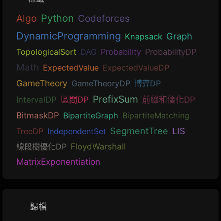
Algo
Python
Codeforces
DynamicProgramming
Graph
Knapsack
TopologicalSort
DAG
Probability
ProbabilityDP
Math
ExpectedValue
ExpectedValueDP
GameTheory
GameTheoryDP
博弈DP
PrefixSum
IntervalDP
區間DP
前綴和優化DP
BitmaskDP
BipartiteGraph
BipartiteMatching
SegmentTree
LIS
TreeDP
IndependentSet
線段樹優化DP
FloydWarshall
MatrixExponentiation
歸檔