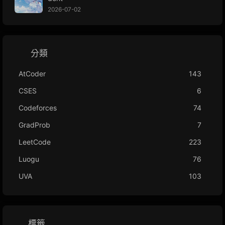
2026-07-02
分類
AtCoder
143
CSES
6
Codeforces
74
GradProb
7
LeetCode
223
Luogu
76
UVA
103
標籤