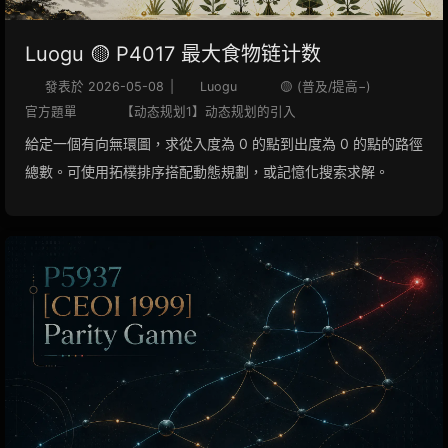
Luogu 🟡 P4017 最大食物链计数
發表於
2026-05-08
|
Luogu
🟡 (普及/提高−)
官方題單
【动态规划1】动态规划的引入
給定一個有向無環圖，求從入度為 0 的點到出度為 0 的點的路徑
總數。可使用拓樸排序搭配動態規劃，或記憶化搜索求解。