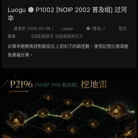
Luogu 🟠 P1002 [NOIP 2002 普及组] 过河
卒
發表於
2026-05-08
|
Luogu
🟠 (普及−)
官方
題單
【动态规划1】动态规划的引入
計算卒避開馬控制點從左上到右下的路徑數，使用記憶化搜尋避
免重複計算。