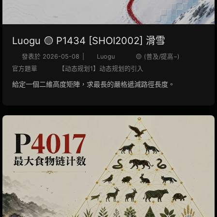
Luogu 🟡 P1434 [SHOI2002] 滑雪
發表於
2026-05-08
|
Luogu
🟡 (普及/提高−)
官方題單
【动态规划1】动态规划的引入
給定一個二維高度矩陣，求最長的嚴格遞減路徑長度。