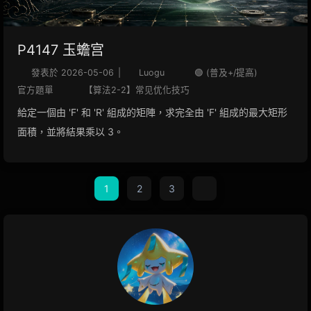
P4147 玉蟾宫
發表於
2026-05-06
|
Luogu
🟢 (普及+/提高)
官方題單
【算法2-2】常见优化技巧
給定一個由 'F' 和 'R' 組成的矩陣，求完全由 'F' 組成的最大矩形
面積，並將結果乘以 3。
1
2
3