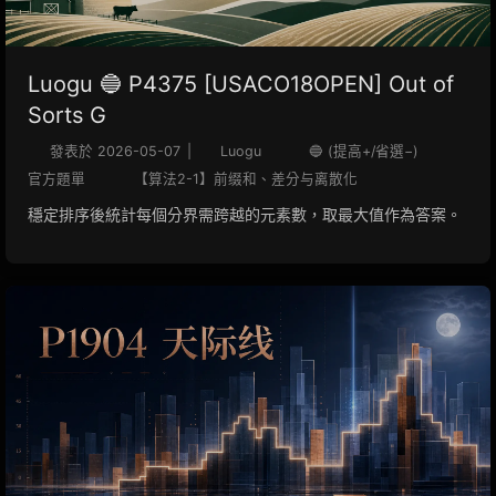
Luogu 🔵 P4375 [USACO18OPEN] Out of
Sorts G
發表於
2026-05-07
|
Luogu
🔵 (提高+/省選−)
官方題單
【算法2-1】前缀和、差分与离散化
穩定排序後統計每個分界需跨越的元素數，取最大值作為答案。