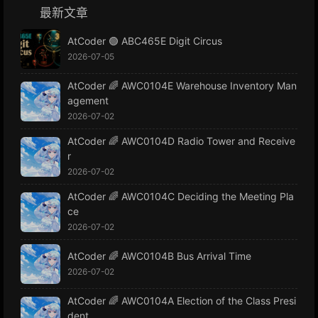
最新文章
AtCoder 🟢 ABC465E Digit Circus
2026-07-05
AtCoder 🌈 AWC0104E Warehouse Inventory Man
agement
2026-07-02
AtCoder 🌈 AWC0104D Radio Tower and Receive
r
2026-07-02
AtCoder 🌈 AWC0104C Deciding the Meeting Pla
ce
2026-07-02
AtCoder 🌈 AWC0104B Bus Arrival Time
2026-07-02
AtCoder 🌈 AWC0104A Election of the Class Presi
dent