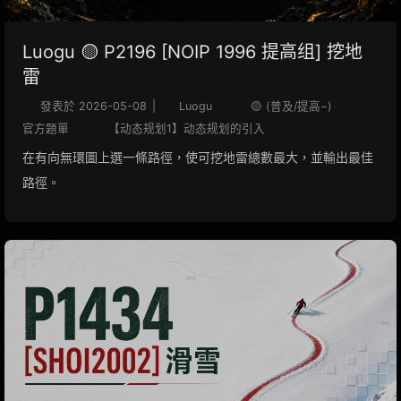
Luogu 🟡 P2196 [NOIP 1996 提高组] 挖地
雷
發表於
2026-05-08
|
Luogu
🟡 (普及/提高−)
官方題單
【动态规划1】动态规划的引入
在有向無環圖上選一條路徑，使可挖地雷總數最大，並輸出最佳
路徑。