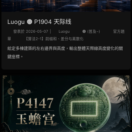
Luogu 🟠 P1904 天际线
發表於
2026-05-07
|
Luogu
🟠 (普及−)
官方題
單
【算法2-1】前缀和、差分与离散化
給定多棟建築的左右邊界與高度，輸出整體天際線高度變化的關
鍵座標。