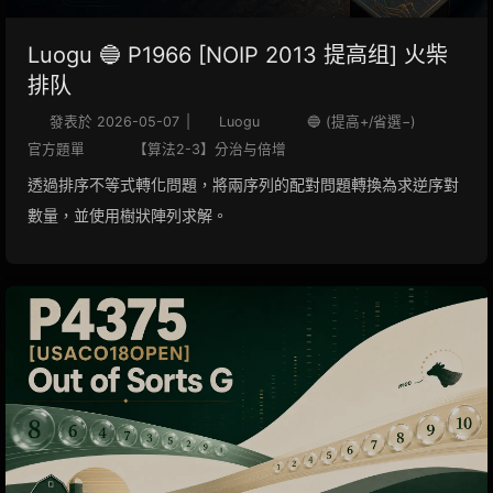
Luogu 🔵 P1966 [NOIP 2013 提高组] 火柴
排队
發表於
2026-05-07
|
Luogu
🔵 (提高+/省選−)
官方題單
【算法2-3】分治与倍增
透過排序不等式轉化問題，將兩序列的配對問題轉換為求逆序對
數量，並使用樹狀陣列求解。