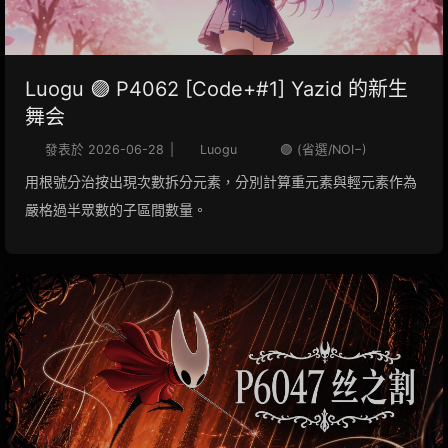
Luogu 🟣 P4062 [Code+#1] Yazid 的新生
舞会
發表於
2026-06-28
|
Luogu
🟣 (省選/NOI−)
用根號分治按出現次數拆分元素，分別計算重元素與輕元素作為
嚴格過半眾數的子區間數量。