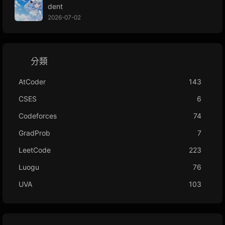
dent
2026-07-02
分類
AtCoder
143
CSES
6
Codeforces
74
GradProb
7
LeetCode
223
Luogu
76
UVA
103