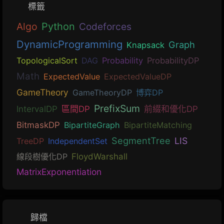
標籤
Algo
Python
Codeforces
DynamicProgramming
Graph
Knapsack
TopologicalSort
DAG
Probability
ProbabilityDP
Math
ExpectedValue
ExpectedValueDP
GameTheory
GameTheoryDP
博弈DP
PrefixSum
IntervalDP
區間DP
前綴和優化DP
BitmaskDP
BipartiteGraph
BipartiteMatching
SegmentTree
LIS
TreeDP
IndependentSet
線段樹優化DP
FloydWarshall
MatrixExponentiation
歸檔