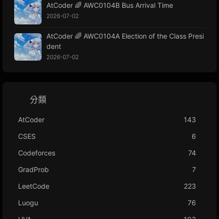
AtCoder 🌈 AWC0104B Bus Arrival Time
2026-07-02
AtCoder 🌈 AWC0104A Election of the Class Presi
dent
2026-07-02
分類
AtCoder
143
CSES
6
Codeforces
74
GradProb
7
LeetCode
223
Luogu
76