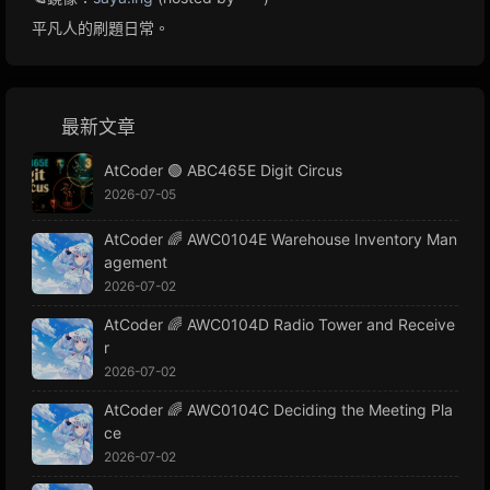
平凡人的刷題日常。
最新文章
AtCoder 🟢 ABC465E Digit Circus
2026-07-05
AtCoder 🌈 AWC0104E Warehouse Inventory Man
agement
2026-07-02
AtCoder 🌈 AWC0104D Radio Tower and Receive
r
2026-07-02
AtCoder 🌈 AWC0104C Deciding the Meeting Pla
ce
2026-07-02