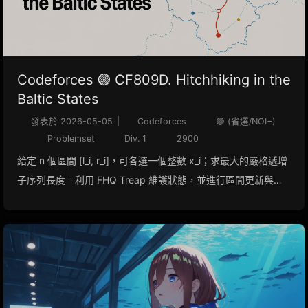
Codeforces 🟣 CF809D. Hitchhiking in the
Baltic States
發表於
2026-05-05
|
Codeforces
🟣 (省選/NOI−)
Problemset
Div. 1
2900
給定 n 個區間 [l_i, r_i]，可各選一個整數 x_i；求最大的嚴格遞增
子序列長度。利用 FHQ Treap 維護狀態，並進行區間更新與插
入刪除操作。