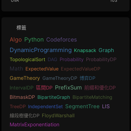
UVA
103
標籤
Algo
Python
Codeforces
DynamicProgramming
Graph
Knapsack
TopologicalSort
DAG
Probability
ProbabilityDP
Math
ExpectedValue
ExpectedValueDP
GameTheory
GameTheoryDP
博弈DP
PrefixSum
IntervalDP
區間DP
前綴和優化DP
BitmaskDP
BipartiteGraph
BipartiteMatching
SegmentTree
LIS
TreeDP
IndependentSet
線段樹優化DP
FloydWarshall
MatrixExponentiation