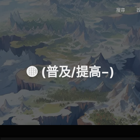
搜尋
首
🟡 (普及/提高−)