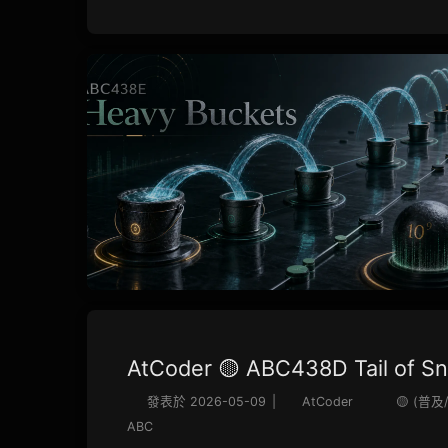
AtCoder 🟡 ABC438D Tail of S
發表於
2026-05-09
|
AtCoder
🟡 (普及
ABC