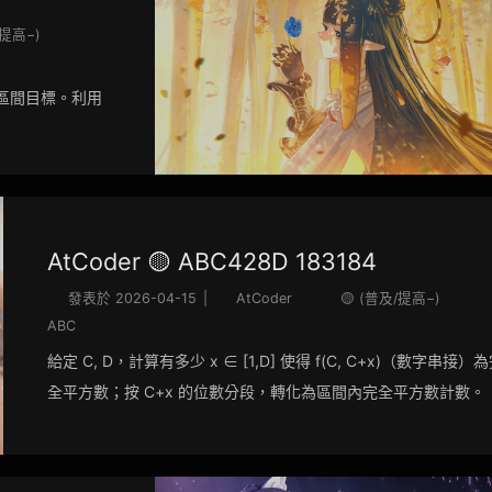
/提高−)
有區間目標。利用
AtCoder 🟡 ABC428D 183184
發表於
2026-04-15
|
AtCoder
🟡 (普及/提高−)
ABC
給定 C, D，計算有多少 x ∈ [1,D] 使得 f(C, C+x)（數字串接）
全平方數；按 C+x 的位數分段，轉化為區間內完全平方數計數。