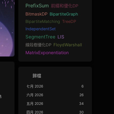
PrefixSum
前綴和優化DP
BitmaskDP
BipartiteGraph
BipartiteMatching
TreeDP
IndependentSet
SegmentTree
LIS
線段樹優化DP
FloydWarshall
MatrixExponentiation
歸檔
七月 2026
6
六月 2026
26
略
五月 2026
34
四月 2026
30