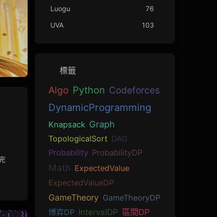
Luogu
76
UVA
103
標籤
Algo
Python
Codeforces
DynamicProgramming
Graph
Knapsack
TopologicalSort
DAG
Probability
ProbabilityDP
為完
Math
ExpectedValue
ExpectedValueDP
GameTheory
GameTheoryDP
博弈DP
IntervalDP
區間DP