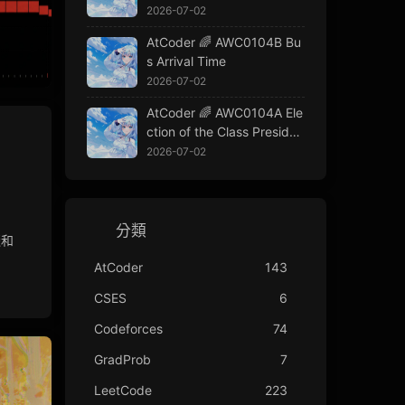
2026-07-02
AtCoder 🌈 AWC0104B Bu
s Arrival Time
2026-07-02
AtCoder 🌈 AWC0104A Ele
ction of the Class Presiden
t
2026-07-02
分類
綴和
AtCoder
143
CSES
6
Codeforces
74
GradProb
7
LeetCode
223