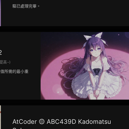
驅已處理完畢。
2
/提高−)
價值所需的最小重
AtCoder 🟡 ABC439D Kadomatsu