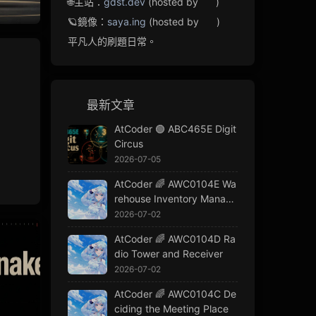
🌐主站：
gdst.dev
(hosted by
)
🪐鏡像：
saya.ing
(hosted by
)
平凡人的刷題日常。
最新文章
AtCoder 🟢 ABC465E Digit
Circus
2026-07-05
AtCoder 🌈 AWC0104E Wa
rehouse Inventory Manage
ment
2026-07-02
AtCoder 🌈 AWC0104D Ra
dio Tower and Receiver
2026-07-02
AtCoder 🌈 AWC0104C De
ciding the Meeting Place