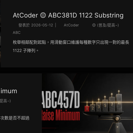
AtCoder 🟡 ABC381D 1122 Substring
發表於
2026-05-12
|
AtCoder
🟡 (普及/提高−)
ABC
枚舉相鄰配對起點，用滑動窗口維護每種數字只出現一對的最長
1122 子陣列。
nimum
/提高−)
作次數是否不超過