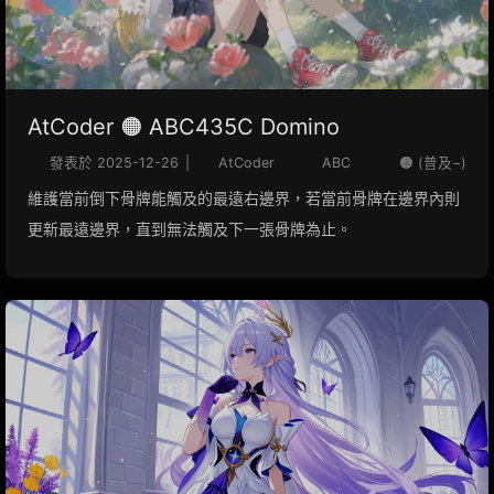
AtCoder 🟠 ABC435C Domino
發表於
2025-12-26
|
AtCoder
ABC
🟠 (普及−)
維護當前倒下骨牌能觸及的最遠右邊界，若當前骨牌在邊界內則
更新最遠邊界，直到無法觸及下一張骨牌為止。