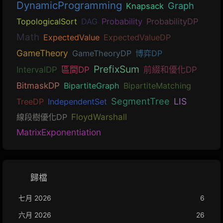
DynamicProgramming
Graph
Knapsack
TopologicalSort
DAG
Probability
ProbabilityDP
Math
ExpectedValue
ExpectedValueDP
GameTheory
GameTheoryDP
博弈DP
PrefixSum
IntervalDP
區間DP
前綴和優化DP
BitmaskDP
BipartiteGraph
BipartiteMatching
SegmentTree
LIS
TreeDP
IndependentSet
線段樹優化DP
FloydWarshall
MatrixExponentiation
歸檔
七月 2026
6
六月 2026
26