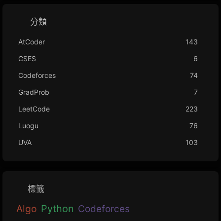
分類
AtCoder
143
CSES
6
Codeforces
74
GradProb
7
LeetCode
223
Luogu
76
UVA
103
標籤
Algo
Python
Codeforces