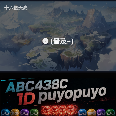
十六個天亮
🟠 (普及−)