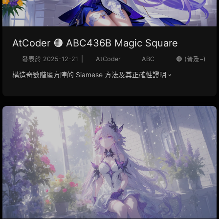
AtCoder 🟠 ABC436B Magic Square
發表於
2025-12-21
|
AtCoder
ABC
🟠 (普及−)
構造奇數階魔方陣的 Siamese 方法及其正確性證明。