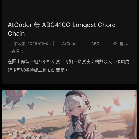
AtCoder 🔵 ABC410G Longest Chord
Chain
發表於
2026-05-04
|
AtCoder
ABC
🔵 (提高
+/省選−)
在圓上保留一組互不相交弦，再加一條弦使交點數最大；破環成
鏈後可以轉換成二維 LIS 問題。