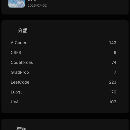
2026-07-02
分類
AtCoder
143
CSES
6
Codeforces
74
GradProb
7
LeetCode
223
Luogu
76
UVA
103
標籤