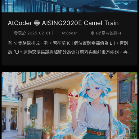
AtCoder 🔵 AISING2020E Camel Train
發表於
2025-02-01
|
AtCoder
🔵 (提高+/省選−)
有 N 隻駱駝排成一列，若在前 K_i 個位置則幸福值為 L_i，否則
為 R_i。透過交換論證將駱駝分為偏好前方與偏好後方兩組，再
以反悔貪心（最小堆積）決定選取哪些差值，最大化總幸福值。