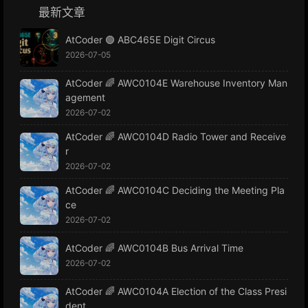
最新文章
AtCoder 🟢 ABC465E Digit Circus
2026-07-05
AtCoder 🌈 AWC0104E Warehouse Inventory Man
agement
2026-07-02
AtCoder 🌈 AWC0104D Radio Tower and Receive
r
2026-07-02
AtCoder 🌈 AWC0104C Deciding the Meeting Pla
ce
2026-07-02
AtCoder 🌈 AWC0104B Bus Arrival Time
2026-07-02
AtCoder 🌈 AWC0104A Election of the Class Presi
dent