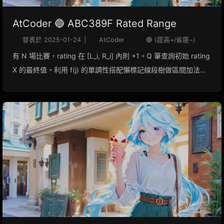
AtCoder 🔵 ABC389F Rated Range
發表於
2025-01-24
|
AtCoder
🔵 (提高+/省選−)
有 N 場比賽，rating 在 [L_i, R_i] 內則 +1。Q 筆查詢初始 rating
X 的最終值。利用 f(j) 的單調性搭配懶標記線段樹做區間加法與
二分定位，O((N+Q) log X)。