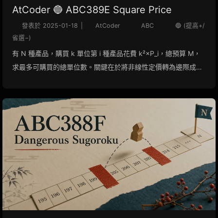
AtCoder 🔵 ABC389E Square Price
發表於
2025-01-18
|
AtCoder
ABC
🔵 (提高+/
省選−)
有 N 種產品，購買 k 單位第 i 種產品花費 k²×P_i，總預算 M，
求最多可購買的總單位數。關鍵在於將非線性定價轉為邊際成
本，利用單調性進行二分答案。