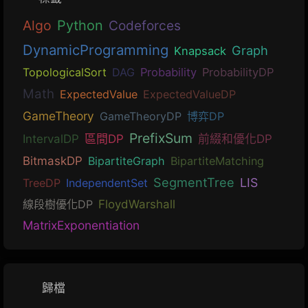
Algo
Python
Codeforces
DynamicProgramming
Graph
Knapsack
TopologicalSort
DAG
Probability
ProbabilityDP
Math
ExpectedValue
ExpectedValueDP
GameTheory
GameTheoryDP
博弈DP
PrefixSum
IntervalDP
區間DP
前綴和優化DP
BitmaskDP
BipartiteGraph
BipartiteMatching
SegmentTree
LIS
TreeDP
IndependentSet
線段樹優化DP
FloydWarshall
MatrixExponentiation
歸檔